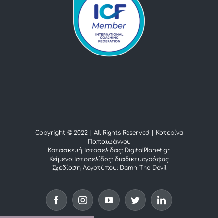
Copyright © 2022 | All Rights Reserved |
Κατερίνα
Παπαιωάννου
Κατασκευή Ιστοσελίδας: DigitalPlanet.gr
Κείμενα Ιστοσελίδας:
διαδικτυογράφος
Σχεδίαση Λογοτύπου:
Damn The Devil
Facebook
Instagram
YouTube
Twitter
LinkedIn