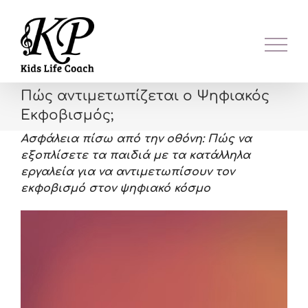
Skip
to
content
Πώς αντιμετωπίζεται ο Ψηφιακός
Εκφοβισμός;
Ασφάλεια πίσω από την οθόνη: Πώς να
εξοπλίσετε τα παιδιά με τα κατάλληλα
εργαλεία για να αντιμετωπίσουν τον
εκφοβισμό στον ψηφιακό κόσμο