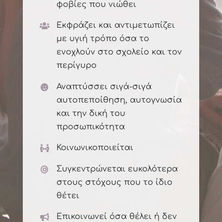
φοβίες που νιώθει
Εκφράζει και αντιμετωπίζει
με υγιή τρόπο όσα το
ενοχλούν στο σχολείο και τον
περίγυρο
Αναπτύσσει σιγά-σιγά
αυτοπεποίθηση, αυτογνωσία
και την δική του
προσωπικότητα
Κοινωνικοποιείται
Συγκεντρώνεται ευκολότερα
στους στόχους που το ίδιο
θέτει
Επικοινωνεί όσα θέλει ή δεν