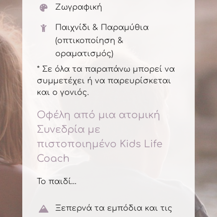
Ζωγραφική
Παιχνίδι & Παραμύθια
(οπτικοποίηση &
οραματισμός)
* Σε όλα τα παραπάνω μπορεί να
συμμετέχει ή να παρευρίσκεται
και ο γονιός.
Οφέλη από μια ατομική
Συνεδρία με
πιστοποιημένο Kids Life
Coach
Το παιδί…
Ξεπερνά τα εμπόδια και τις