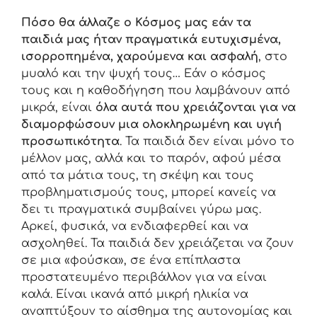
Πόσο θα άλλαζε ο Κόσμος μας εάν τα
παιδιά μας ήταν πραγματικά ευτυχισμένα,
ισορροπημένα, χαρούμενα και ασφαλή
, στο
μυαλό και την ψυχή τους… Εάν ο κόσμος
τους και η καθοδήγηση που λαμβάνουν από
μικρά, είναι
όλα αυτά που χρειάζονται για να
διαμορφώσουν μια ολοκληρωμένη και υγιή
προσωπικότητα
. Τα παιδιά δεν είναι μόνο το
μέλλον μας, αλλά και το παρόν, αφού μέσα
από τα μάτια τους, τη σκέψη και τους
προβληματισμούς τους, μπορεί κανείς να
δει τι πραγματικά συμβαίνει γύρω μας.
Αρκεί, φυσικά, να ενδιαφερθεί και να
ασχοληθεί. Τα παιδιά δεν χρειάζεται να ζουν
σε μια «φούσκα», σε ένα επίπλαστα
προστατευμένο περιβάλλον για να είναι
καλά. Είναι ικανά από μικρή ηλικία να
αναπτύξουν το αίσθημα της αυτονομίας και