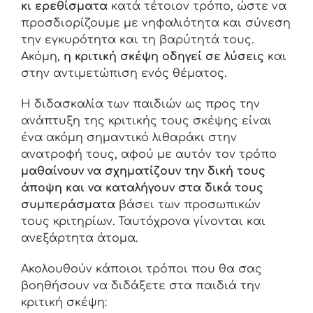
κι ερεθίσματα
κατά τέτοιον τρόπο, ώστε να
προσδιορίζουμε με νηφαλιότητα και σύνεση
την εγκυρότητα και τη βαρύτητά τους.
Ακόμη,
η κριτική σκέψη οδηγεί σε λύσεις
και
στην αντιμετώπιση ενός θέματος.
Η διδασκαλία των παιδιών ως προς την
ανάπτυξη της κριτικής τους σκέψης είναι
ένα ακόμη σημαντικό λιθαράκι στην
ανατροφή τους, αφού με αυτόν τον τρόπο
μαθαίνουν να σχηματίζουν την δική τους
άποψη και να καταλήγουν στα δικά τους
συμπεράσματα
βάσει των προσωπικών
τους κριτηρίων. Ταυτόχρονα γίνονται και
ανεξάρτητα άτομα.
Ακολουθούν κάποιοι τρόποι που θα σας
βοηθήσουν να διδάξετε στα παιδιά την
κριτική σκέψη: