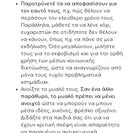
Παροτρύνετέ τα να αποφασίσουν για
τον εαυτό τους
, π.χ. πώς θέλουν να
περάσουν τον ελεύθερο χρόνο τους.
Παράλληλα, μάθετέ τα να λένε «όχι,
ευχαριστώ» σε οτιδήποτε δεν θέλουν
να κάνουν, όπως π.χ. να πάνε σε μια
εκδήλωση. Όσο μεγαλώνουν, μιλήστε
τους για το εκφοβισμό και για την ορθή
χρήση των μέσων κοινωνικής
δικτύωσης, ώστε να αναγνωρίζουν από
μόνα τους τυχόν προβληματικά
«σημάδια».
Ανοίξτε το μυαλό τους.
Σαν ένα άλλο
παράθυρο, το μυαλό πρέπει να μένει
ανοιχτό
ώστε να μπορούν να μπουν
μέσα ιδέες, εικόνες, φρέσκο οξυγόνο.
Διδάξτε στα παιδιά σας ότι για να
έχουν κριτική σκέψη είναι απαραίτητο
να παραμένουν αντικειμενικά,