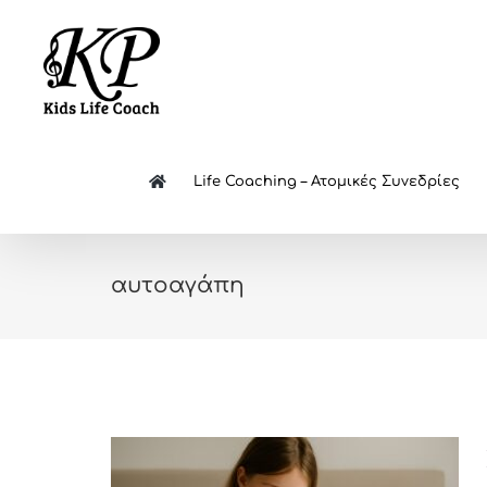
Skip
to
content
Life Coaching – Ατομικές Συνεδρίες
αυτοαγάπη