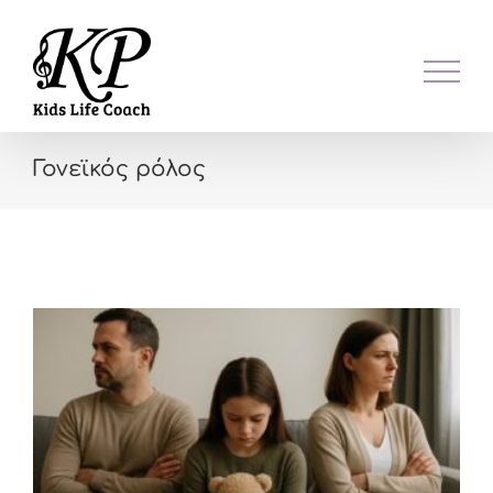
Skip
to
content
Γονεϊκός ρόλος