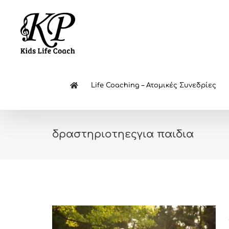
Skip
to
content
Life Coaching – Ατομικές Συνεδρίες
δραστηριοτηεςγια παιδια