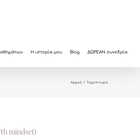
μαθημάτων
Η ιστορία μου
Blog
ΔΩΡΕΑΝ συνεδρία
Αρχική
/
Tag:
επιτυχια
owth mindset)