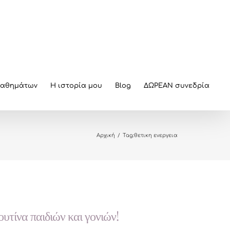
μαθημάτων
Η ιστορία μου
Blog
ΔΩΡΕΑΝ συνεδρία
Αρχική
/
Tag:
θετικη ενεργεια
υτίνα παιδιών και γονιών!