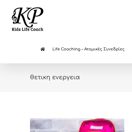
Skip
to
content
Life Coaching – Ατομικές Συνεδρίες
θετικη ενεργεια