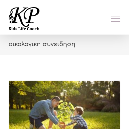
Skip
to
content
οικολογικη συνειδηση