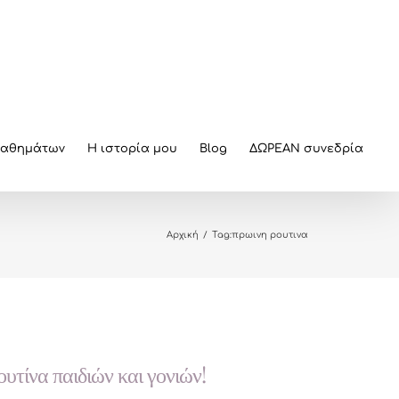
μαθημάτων
Η ιστορία μου
Blog
ΔΩΡΕΑΝ συνεδρία
Αρχική
/
Tag:
πρωινη ρουτινα
υτίνα παιδιών και γονιών!