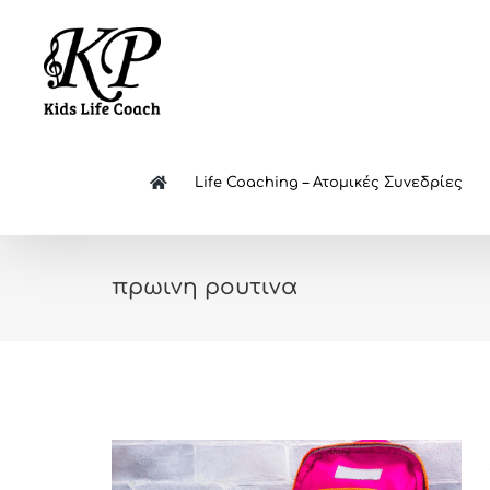
Skip
to
content
Life Coaching – Ατομικές Συνεδρίες
πρωινη ρουτινα