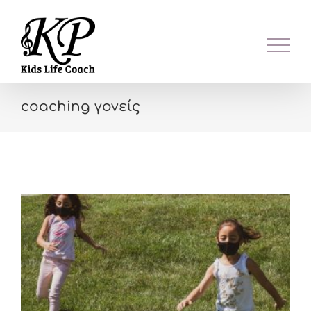
Skip
to
content
coaching γονείς